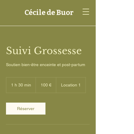
Cécile de Buor
Suivi Grossesse
Soutien bien-être enceinte et post-partum
100
euros
1 h 30 min
1
100 €
Location 1
3
0
m
i
Réserver
n